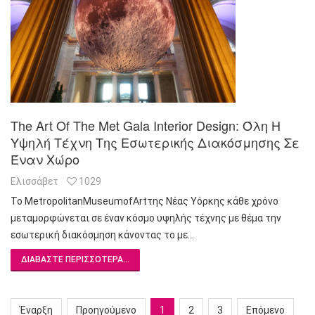
The Art Of The Met Gala Interior Design: Όλη Η
Υψηλή Τέχνη Της Εσωτερικής Διακόσμησης Σε
Έναν Χώρο
Ελισσάβετ
1029
Το MetropolitanMuseumofArtτης Νέας Υόρκης κάθε χρόνο
μεταμορφώνεται σε έναν κόσμο υψηλής τέχνης με θέμα την
εσωτερική διακόσμηση κάνοντας το με…
ΔΙΑΒΆΣΤΕ ΠΕΡΙΣΣΌΤΕΡΑ...
Έναρξη
Προηγούμενο
1
2
3
Επόμενο