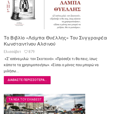
Το Βιβλίο «Λάμπα Θυέλλης» Του Συγγραφέα
Κωνσταντίνου Αλσινού
Ελισσάβετ
879
«Σ’ εσένα μιλώ: τον Σκοτεινό». «Πρόσεξε τι θα πεις, ίσως
κάποτε τα χρησιμοποιήσω». «Είσαι ο μόνος που μπορώ να
μιλήσω.…
ΔΙΑΒΆΣΤΕ ΠΕΡΙΣΣΌΤΕΡΑ...
ΤΑ ΝΈΑ ΤΟΥ EVIABEST