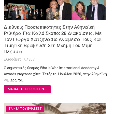
Διεθνείς Προσωπικότητες Στην Αθηναϊκή
Ριβιέρα Για Καλό Σκοπό: 28 Διακρίσεις, Με
Τον Γιώργο Χατζηνάσιο Ανάμεσά Τους Και
Τιμητική Βράβευση Στη Μνήμη Του Μίμη
Πλέσσα
Ελισσάβετ
307
Ο σημαντικός θεσμός Who Is Who International Academy &
Awards γιόρτασε χθες, Τετάρτη 1 Ιουλίου 2026, στην Αθηναϊκή
Ριβιέρα, τα…
ΔΙΑΒΆΣΤΕ ΠΕΡΙΣΣΌΤΕΡΑ...
ΤΑ ΝΈΑ ΤΟΥ EVIABEST