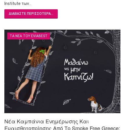
Institute των…
ΔΙΑΒΆΣΤΕ ΠΕΡΙΣΣΌΤΕΡΑ...
ΤΑ ΝΈΑ ΤΟΥ EVIABEST
Νέα Καμπάνια Ενημέρωσης Και
Ευαισθητοποίησης Από Το Smoke Free Greece: