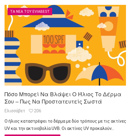
ΤΑ ΝΈΑ ΤΟΥ EVIABEST
Πόσο Μπορεί Να Βλάψει Ο Ήλιος Το Δέρμα
Σου – Πως Να Προστατευτείς Σωστά
Ελισσάβετ
206
Ο ήλιος καταστρέφει το δέρμα με δύο τρόπους με τις ακτίνες
UV και την ακτινοβολία UVB. Οι ακτίνες UV προκαλούν…