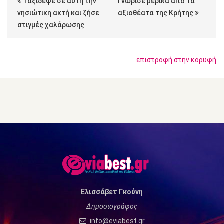
Ταξίδεψε σε αυτή την
Γνώρισε μερικά από τα
νησιώτικη ακτή και ζήσε
αξιοθέατα της Κρήτης
στιγμές χαλάρωσης
επιστροφή στην κορυφή
Ελισσάβετ Γκούνη
Δημοσιογράφος
info@eviabest.gr