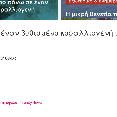
έναν βυθισμένο κοραλλιογενή 
ενή ύφαλο
ενή ύφαλο - Trendy News