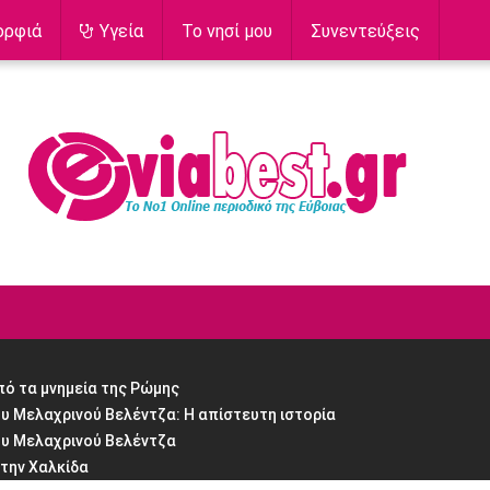
ορφιά
Υγεία
Το νησί μου
Συνεντεύξεις
πό τα μνημεία της Ρώμης
υ Μελαχρινού Βελέντζα: H απίστευτη ιστορία
ου Μελαχρινού Βελέντζα
στην Χαλκίδα