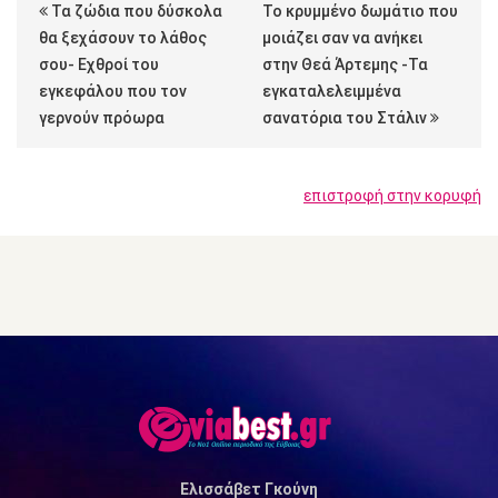
Τα ζώδια που δύσκολα
Το κρυμμένο δωμάτιο που
θα ξεχάσουν το λάθος
μοιάζει σαν να ανήκει
σου- Εχθροί του
στην Θεά Άρτεμης -Τα
εγκεφάλου που τον
εγκαταλελειμμένα
γερνούν πρόωρα
σανατόρια του Στάλιν
επιστροφή στην κορυφή
Ελισσάβετ Γκούνη