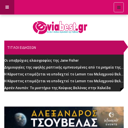
ΤΙΤΛΟΙ ΕΙΔΗΣΕΩΝ
Οι υποβρύχιες ελαιογραφίες της Jane Fisher
Δημιουργίες της υψηλής ραπτικής εμπνευσμένες από τα μνημεία της Ρώμης
H Κάρυστος ετοιμάζεται να υποδεχτεί το Lemon του Μελαχρινού Βελέντζα: H απίστευτη ιστορία
H Κάρυστος ετοιμάζεται να υποδεχτεί το Lemon του Μελαχρινού Βελέντζα
Αρσέν Λουπέν: Το μυστήριο της Κούφιας Βελόνας στην Χαλκίδα