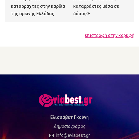
καταρράχτες στην καρδιά
καταρράκτες μέσα σε
της ορεινής Ελλάδας
δάσος
επιστροφή στην κορυφή
Ελισσάβετ Γκούνη
Δημοσιογράφος
info@eviabest.gr