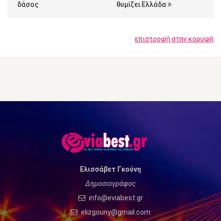
δάσος
θυμίζει Ελλάδα
επιστροφή στην κορυφή
Ελισσάβετ Γκούνη
Δημοσιογράφος
info@eviabest.gr
elizgouny@gmail.com