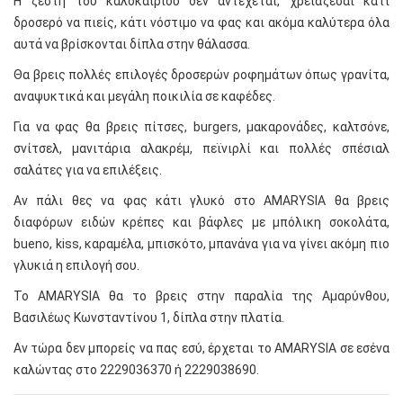
Η ζέστη του καλοκαιριού δεν αντέχεται, χρειάζεσαι κάτι
δροσερό να πιείς, κάτι νόστιμο να φας και ακόμα καλύτερα όλα
αυτά να βρίσκονται δίπλα στην θάλασσα.
Θα βρεις πολλές επιλογές δροσερών ροφημάτων όπως γρανίτα,
αναψυκτικά και μεγάλη ποικιλία σε καφέδες.
Για να φας θα βρεις πίτσες, burgers, μακαρονάδες, καλτσόνε,
σνίτσελ, μανιτάρια αλακρέμ, πεϊνιρλί και πολλές σπέσιαλ
σαλάτες για να επιλέξεις.
Αν πάλι θες να φας κάτι γλυκό στο AMARYSIA θα βρεις
διαφόρων ειδών κρέπες και βάφλες με μπόλικη σοκολάτα,
bueno, kiss, καραμέλα, μπισκότο, μπανάνα για να γίνει ακόμη πιο
γλυκιά η επιλογή σου.
Το AMARYSIA θα το βρεις στην παραλία της Αμαρύνθου,
Βασιλέως Κωνσταντίνου 1, δίπλα στην πλατία.
Αν τώρα δεν μπορείς να πας εσύ, έρχεται το AMARYSIA σε εσένα
καλώντας στο 2229036370 ή 2229038690.