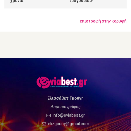
χρόνια
τραγούδια
επιστροφή στην κορυφή
Ελισσάβετ Γκούνη
Δημοσιογράφος
info@eviabest.gr
elizgouny@gmail.com