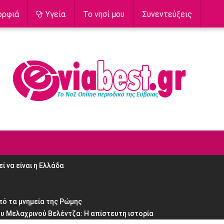
ορφιά
Υγεία
Το νησί μου
Συνεντεύξεις
 να είναι η Ελλάδα
πό τα μνημεία της Ρώμης
υ Μελαχρινού Βελέντζα: H απίστευτη ιστορία