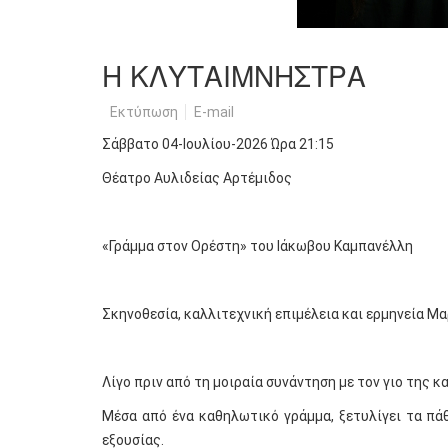
H ΚΛΥΤΑΙΜΝΗΣΤΡΑ
Εκτύπωση
E-mail
Σάββατο 04-Ιουλίου-2026 Ώρα 21:15
Θέατρο Αυλιδείας Αρτέμιδος
1
2
3
4
5
«Γράμμα στον Ορέστη» του Ιάκωβου Καμπανέλλη
Σκηνοθεσία, καλλιτεχνική επιμέλεια και ερμηνεία 
Λίγο πριν από τη μοιραία συνάντηση με τον γιο της κ
Μέσα από ένα καθηλωτικό γράμμα, ξετυλίγει τα πάθ
εξουσίας.